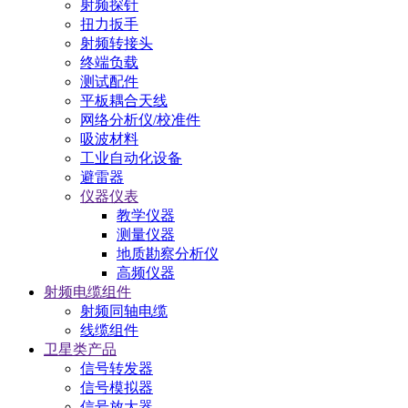
射频探针
扭力扳手
射频转接头
终端负载
测试配件
平板耦合天线
网络分析仪/校准件
吸波材料
工业自动化设备
避雷器
仪器仪表
教学仪器
测量仪器
地质勘察分析仪
高频仪器
射频电缆组件
射频同轴电缆
线缆组件
卫星类产品
信号转发器
信号模拟器
信号放大器