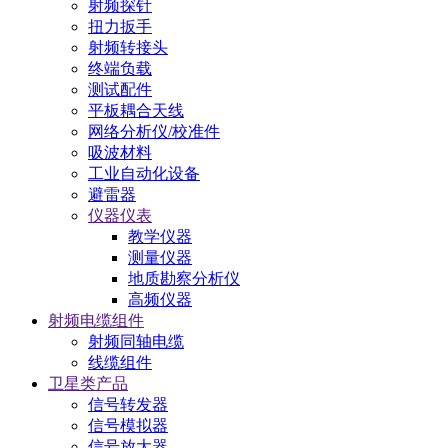
射频探针
扭力扳手
射频转接头
终端负载
测试配件
平板耦合天线
网络分析仪/校准件
吸波材料
工业自动化设备
避雷器
仪器仪表
教学仪器
测量仪器
地质勘察分析仪
高频仪器
射频电缆组件
射频同轴电缆
线缆组件
卫星类产品
信号转发器
信号模拟器
信号放大器