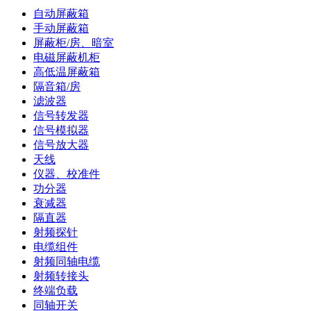
自动屏蔽箱
手动屏蔽箱
屏蔽柜/房、暗室
电磁屏蔽机柜
高低温屏蔽箱
隔音箱/房
滤波器
信号转发器
信号模拟器
信号放大器
天线
仪器、校准件
功分器
衰减器
隔直器
射频探针
电缆组件
射频同轴电缆
射频转接头
终端负载
同轴开关