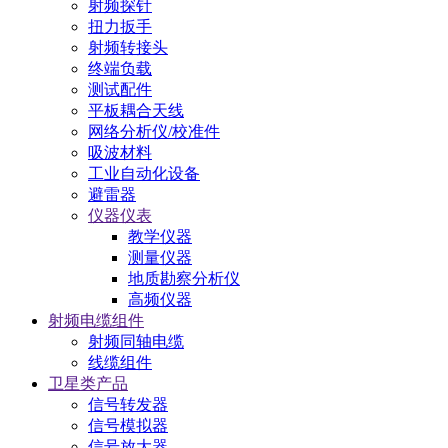
射频探针
扭力扳手
射频转接头
终端负载
测试配件
平板耦合天线
网络分析仪/校准件
吸波材料
工业自动化设备
避雷器
仪器仪表
教学仪器
测量仪器
地质勘察分析仪
高频仪器
射频电缆组件
射频同轴电缆
线缆组件
卫星类产品
信号转发器
信号模拟器
信号放大器