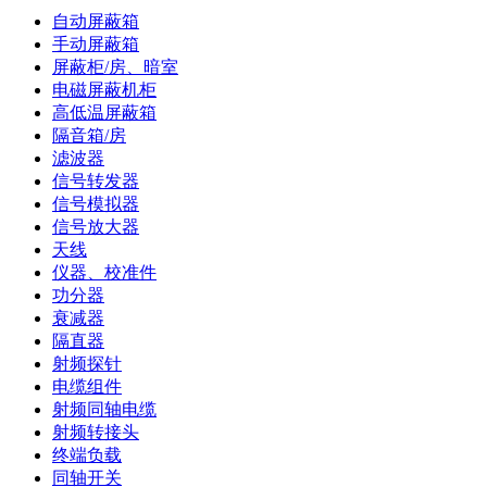
自动屏蔽箱
手动屏蔽箱
屏蔽柜/房、暗室
电磁屏蔽机柜
高低温屏蔽箱
隔音箱/房
滤波器
信号转发器
信号模拟器
信号放大器
天线
仪器、校准件
功分器
衰减器
隔直器
射频探针
电缆组件
射频同轴电缆
射频转接头
终端负载
同轴开关