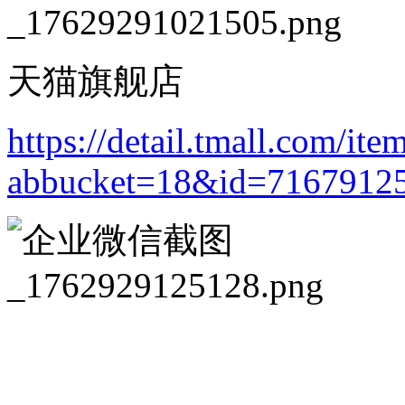
天猫旗舰店
https://detail.tmall.com/ite
abbucket=18&id=7167912