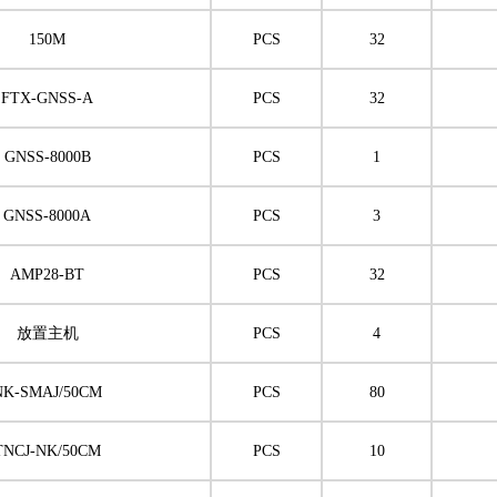
150M
PCS
32
FTX-GNSS-A
PCS
32
GNSS-8000B
PCS
1
GNSS-8000A
PCS
3
AMP28-BT
PCS
32
放置主机
PCS
4
NK-SMAJ/50CM
PCS
80
TNCJ-NK/50CM
PCS
10