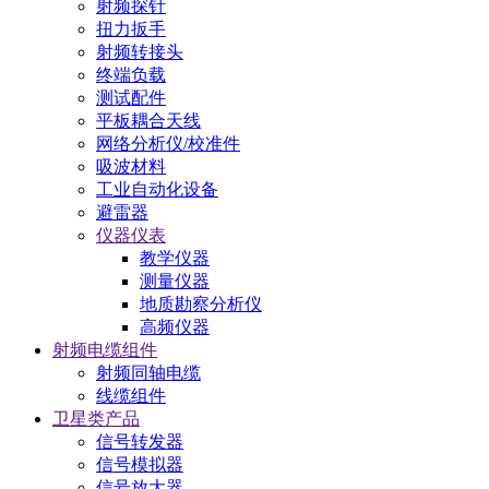
射频探针
扭力扳手
射频转接头
终端负载
测试配件
平板耦合天线
网络分析仪/校准件
吸波材料
工业自动化设备
避雷器
仪器仪表
教学仪器
测量仪器
地质勘察分析仪
高频仪器
射频电缆组件
射频同轴电缆
线缆组件
卫星类产品
信号转发器
信号模拟器
信号放大器